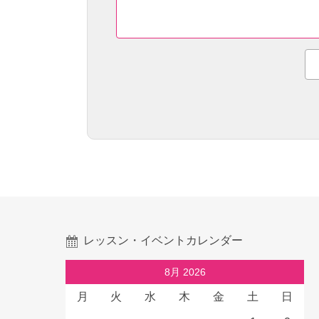
レッスン・イベントカレンダー
8月 2026
月
火
水
木
金
土
日