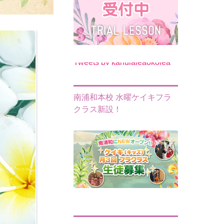
Tweets by kahulaleaokolea
南浦和本校 水曜ケイキフラ
クラス新設！