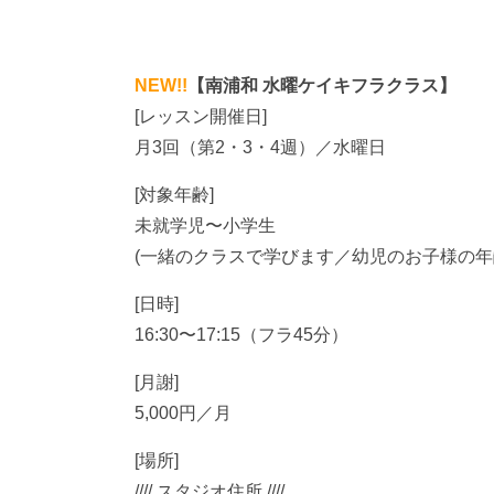
NEW!!
【南浦和 水曜ケイキフラクラス】
[レッスン開催日]
月3回（第2・3・4週）／水曜日
[対象年齢]
未就学児〜小学生
(一緒のクラスで学びます／幼児のお子様の年
[日時]
16:30〜17:15（フラ45分）
[月謝]
5,000円／月
[場所]
//// スタジオ住所 ////