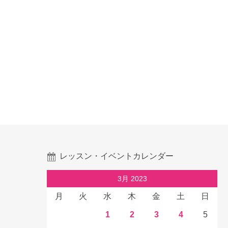
レッスン・イベントカレンダー
3月 2023
月
火
水
木
金
土
日
1
2
3
4
5