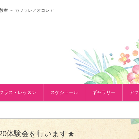
教室 － カフラレアオコレア
クラス・レッスン
スケジュール
ギャラリー
アク
/20体験会を行います★