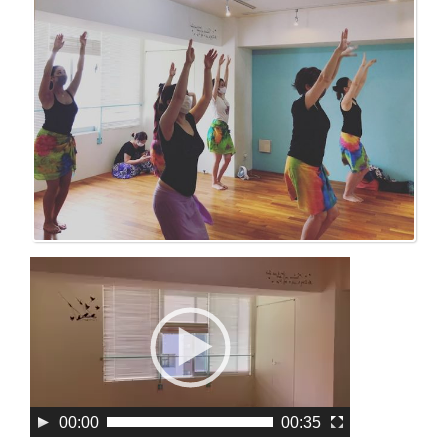
動
画
プ
レ
ー
ヤ
00:00
00:35
ー